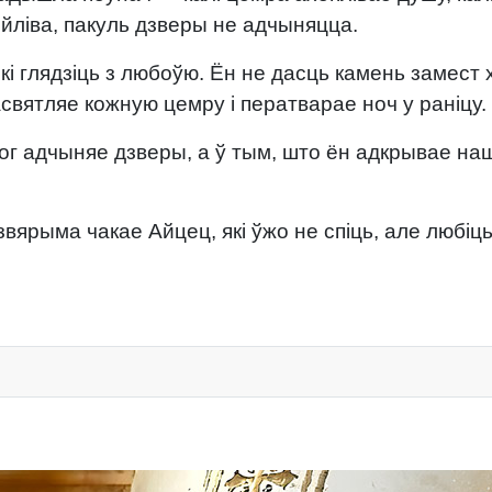
ойліва, пакуль дзверы не адчыняцца.
Які глядзіць з любоўю. Ён не дасць камень замес
святляе кожную цемру і ператварае ноч у раніцу.
ог адчыняе дзверы, а ў тым, што ён адкрывае наш
вярыма чакае Айцец, які ўжо не спіць, але любіць