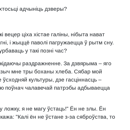
 хтосьці адчыніць дзверы?
і вецер ціха хістае галіны, нібыта нават
гні, і жыццё паволі пагружаецца ў рытм сну.
рбаваць у такі позні час?
акідаючы раздражненне. За дзвярыма – яго
пазыч мне тры боханы хлеба. Сябар мой
е ўсходняй культуры, дзе гасціннасць –
гэтую поўнач чалавечай патрэбы адбываецца
 ложку, я не магу ўстаць!" Ён не злы. Ён
кажа: "Калі ён не ўстане з-за сяброўства, то