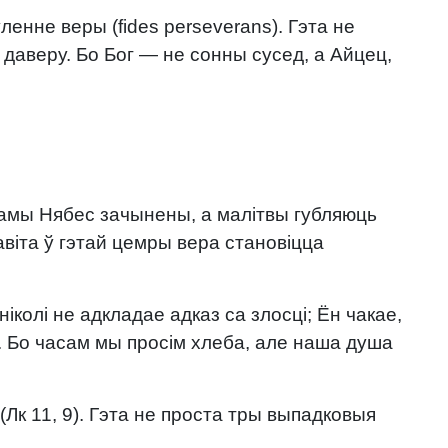
ленне веры (fides perseverans). Гэта не
 даверу. Бо Бог — не сонны сусед, а Айцец,
брамы Нябес зачынены, а малітвы губляюць
навіта ў гэтай цемры вера становіцца
 ніколі не адкладае адказ са злосці; Ён чакае,
. Бо часам мы просім хлеба, але наша душа
(Лк 11, 9). Гэта не проста тры выпадковыя