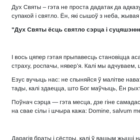
Дух Святы – гэта не проста дадатак да адказ
супакой і святло. Ён, які сышоў з неба, жыв
"Дух Святы ёсць святло сэрца і суцяшэнн
І вось цяпер гэтая прыпавесць становіцца ас
страху, роспачы, нявер’я. Калі мы адчуваем,
Езус вучыць нас: не спыняйся ў малітве нава
тады, калі здаецца, што Бог маўчыць, Ён рыхт
Поўнач сэрца — гэта месца, дзе гіне самада
на свае сілы і шчыра кажа: Domine, salvum me
Дарагія браты і сёстры, калі ў вашым жыцці 