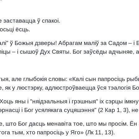
 заставацца ў спакоі.
осьці ёсць.
алі" ў Божыя дзверы! Абрагам маліў за Садом – і Б
іцы – і сышоў Дух Святы. Бог заўсёды адчыняе, ал
ыя, але глыбокія словы: «Калі сын папросіць рыбы
е, як у люстэрку, адлюстроўваецца ўся тэалогія Б
оць яны і "няідэальныя і грэшныя" іх сэрцы імкну
рнасці і Бог усялякага суцяшэння" (2 Кар 1, 3), не
е, што Бог дасць менавіта тое, што мы просім. Ё
 тым, хто папросіць у Яго» (Лк 11, 13).