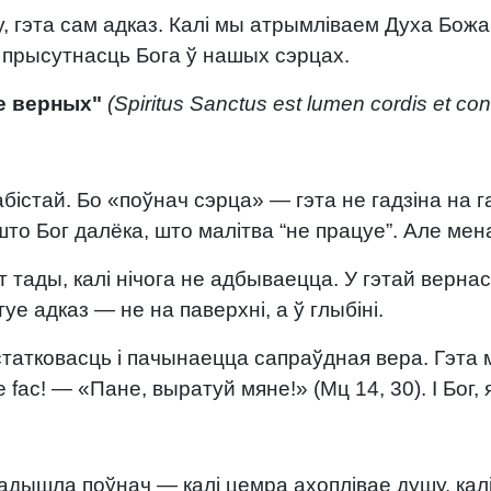
у, гэта сам адказ. Калі мы атрымліваем Духа Бож
ая прысутнасць Бога ў нашых сэрцах.
е верных"
(Spiritus Sanctus est lumen cordis et cons
абістай. Бо «поўнач сэрца» — гэта не гадзіна на 
 што Бог далёка, што малітва “не працуе”. Але ме
т тады, калі нічога не адбываецца. У гэтай верна
уе адказ — не на паверхні, а ў глыбіні.
статковасць і пачынаецца сапраўдная вера. Гэта 
 fac! — «Пане, выратуй мяне!» (Мц 14, 30). І Бог,
надышла поўнач — калі цемра ахоплівае душу, калі