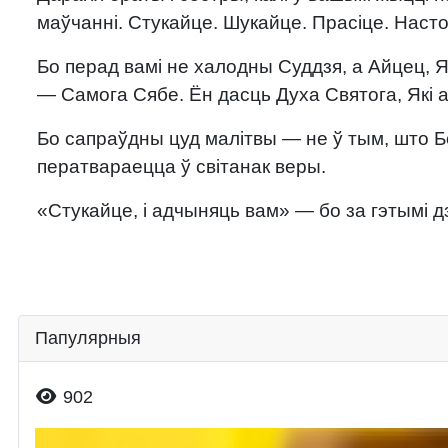
маўчанні. Стукайце. Шукайце. Прасіце. Наст
Бо перад вамі не халодны Суддзя, а Айцец, 
— Самога Сябе. Ён дасць Духа Святога, Які а
Бо сапраўдны цуд малітвы — не ў тым, што Б
ператвараецца ў світанак веры.
«Стукайце, і адчыняць вам» — бо за гэтымі дз
Папулярныя
Падрабязнасці
902