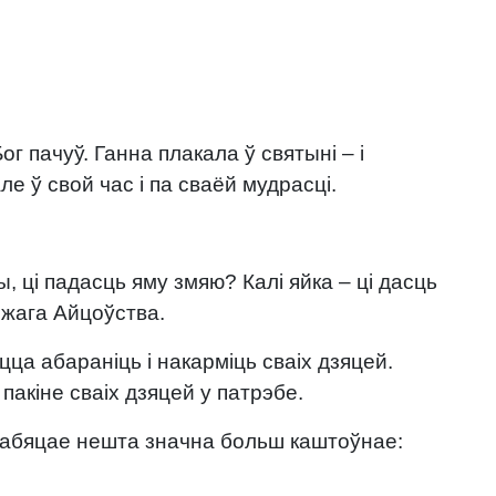
ог пачуў. Ганна плакала ў святыні – і
е ў свой час і па сваёй мудрасці.
, ці падасць яму змяю? Калі яйка – ці дасць
ожага Айцоўства.
цца абараніць і накарміць сваіх дзяцей.
 пакіне сваіх дзяцей у патрэбе.
н абяцае нешта значна больш каштоўнае: