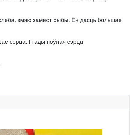
т хлеба, змяю замест рыбы. Ён дасць большае
ае сэрца. І тады поўнач сэрца
.