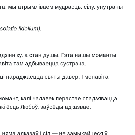
ага, мы атрымліваем мудрасць, сілу, унутраны
olatio fidelium).
гадзінніку, а стан душы. Гэта нашы моманты
навіта там адбываецца сустрэча.
сці нараджаецца святы давер. І менавіта
момант, калі чалавек перастае спадзявацца
 які ёсць Любоў, заўсёды адказвае.
 няма адказаў і сіл — не замыкайцеся ў