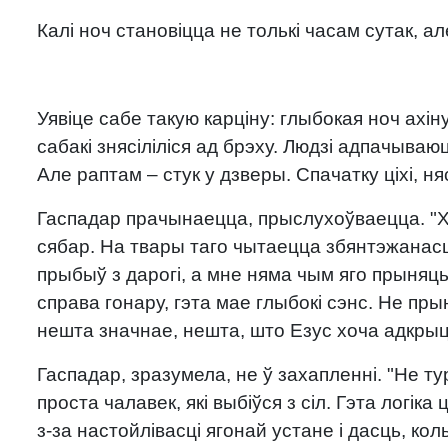
Калі ноч становіцца не толькі часам сутак,
Уявіце сабе такую карціну: глыбокая ноч ахін
сабакі знясіліліся ад брэху. Людзі адпачываю
Але раптам – стук у дзверы. Спачатку ціхі, н
Гаспадар прачынаецца, прыслухоўваецца. "Хт
сябар. На твары таго чытаецца збянтэжанасц
прыбыў з дарогі, а мне няма чым яго прыняць
справа гонару, гэта мае глыбокі сэнс. Не пры
нешта значнае, нешта, што Езус хоча адкрыц
Гаспадар, зразумела, не ў захапленні. "Не ту
проста чалавек, які выбіўся з сіл. Гэта логік
з-за настойлівасці ягонай устане і дасць, кол