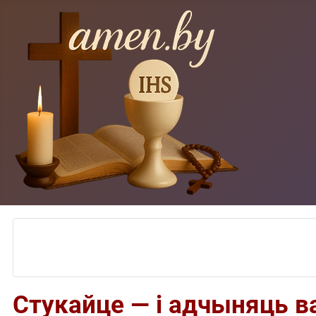
Стукайце — і адчыняць в