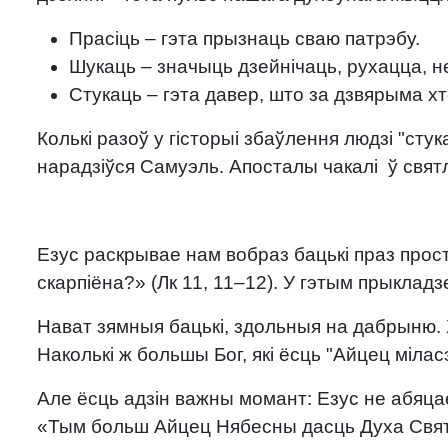
Прасіць – гэта прызнаць сваю патрэбу.
Шукаць – значыць дзейнічаць, рухацца, не
Стукаць – гэта давер, што за дзвярыма хт
Колькі разоў у гісторыі збаўлення людзі "стук
нарадзіўся Самуэль. Апосталы чакалі ў святл
Езус раскрывае нам вобраз бацькі праз прост
скарпіёна?» (Лк 11, 11–12). У гэтым прыкладз
Нават зямныя бацькі, здольныя на дабрыню. Х
Наколькі ж большы Бог, які ёсць "Айцец міласэ
Але ёсць адзін важны момант: Езус не абяца
«Тым больш Айцец Нябесны дасць Духа Святога