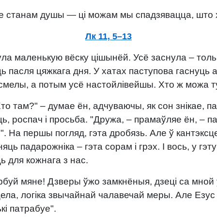
 але станам душы — ці можам мы спадзявацца, што
Лк 11, 5–13
ула маленькую вёску цішынёй. Усё заснула – тольк
ць пасля цяжкага дня. У хатах паступова гаснуць а
ясмелы, а потым усё настойлівейшы. Хто ж можа ту
о там?" – думае ён, адчуваючы, як сон знікае, п
ь, роспач і просьба. "Дружа, – прамаўляе ён, – 
". На першы погляд, гэта дробязь. Але ў кантэксц
няць падарожніка – гэта сорам і грэх. І вось, у 
ь для кожнага з нас.
рбуй мяне! Дзверы ўжо замкнёныя, дзеці са мной у
а цела, логіка звычайнай чалавечай меры. Але Езус 
ькі патрабуе".