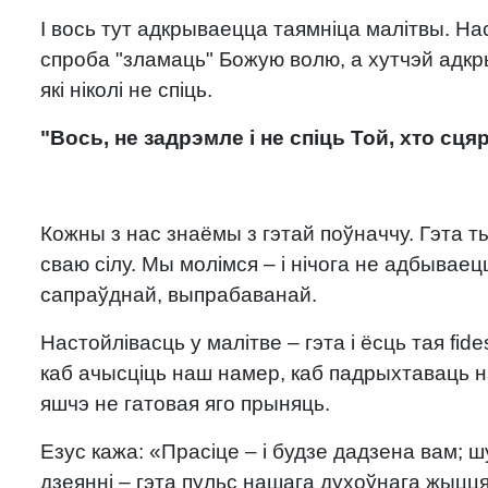
І вось тут адкрываецца таямніца малітвы. На
спроба "зламаць" Божую волю, а хутчэй адкры
які ніколі не спіць.
"Вось, не задрэмле і не спіць Той, хто сця
Кожны з нас знаёмы з гэтай поўначчу. Гэта т
сваю сілу. Мы молімся – і нічога не адбываец
сапраўднай, выпрабаванай.
Настойлівасць у малітве – гэта і ёсць тая fide
каб ачысціць наш намер, каб падрыхтаваць н
яшчэ не гатовая яго прыняць.
Езус кажа: «Прасіце – і будзе дадзена вам; ш
дзеянні – гэта пульс нашага духоўнага жыцця